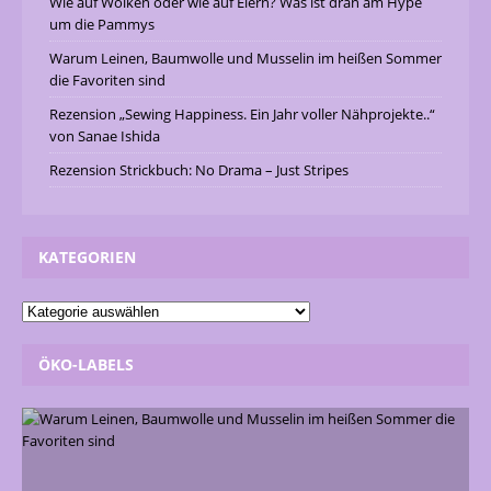
Wie auf Wolken oder wie auf Eiern? Was ist dran am Hype
um die Pammys
Warum Leinen, Baumwolle und Musselin im heißen Sommer
die Favoriten sind
Rezension „Sewing Happiness. Ein Jahr voller Nähprojekte..“
von Sanae Ishida
Rezension Strickbuch: No Drama – Just Stripes
KATEGORIEN
ÖKO-LABELS