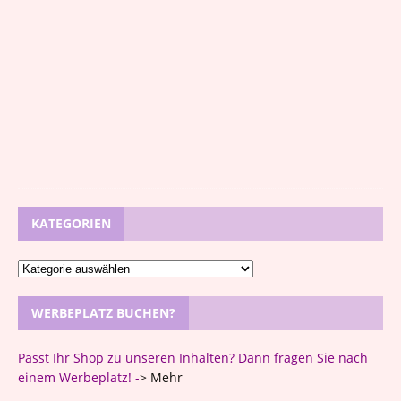
3
/
1
0
/
2
0
2
4
0
KATEGORIEN
WERBEPLATZ BUCHEN?
Passt Ihr Shop zu unseren Inhalten? Dann fragen Sie nach
einem Werbeplatz! -
>
Mehr