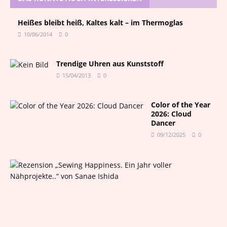
Heißes bleibt heiß, Kaltes kalt – im Thermoglas
10/06/2014
0
Trendige Uhren aus Kunststoff
15/04/2013
0
Color of the Year
2026: Cloud
Dancer
09/12/2025
0
R
e
z
e
n
s
i