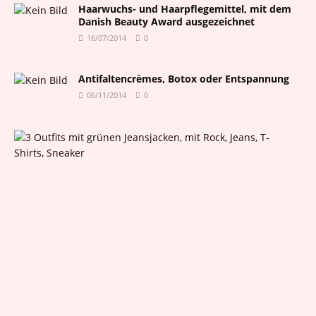
Haarwuchs- und Haarpflegemittel, mit dem
Danish Beauty Award ausgezeichnet
16/07/2014
0
Antifaltencrèmes, Botox oder Entspannung
06/11/2014
0
D
e
r
n
e
u
e
D
e
n
i
m
-
L
i