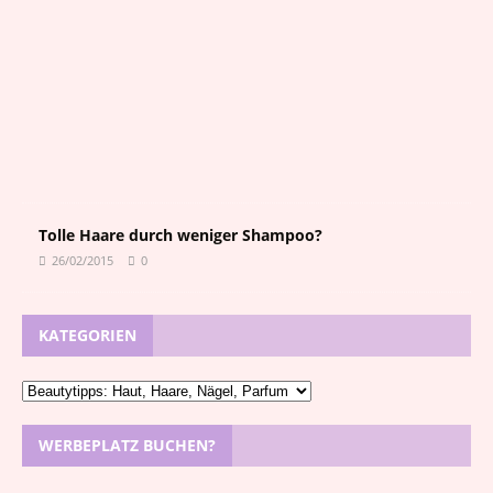
/
0
4
/
2
0
2
6
1
Tolle Haare durch weniger Shampoo?
26/02/2015
0
KATEGORIEN
WERBEPLATZ BUCHEN?