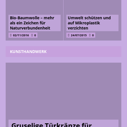
Bio-Baumwolle – mehr
Umwelt schützen und
als ein Zeichen für
auf Mikroplastik
Naturverbundenheit
verzichten
02/11/2016
0
24/07/2015
0
KUNSTHANDWERK
Gruselige Türkränze für