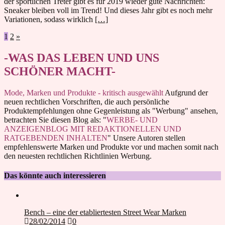
der sportlichen Treter gibt es für 2019 wieder gute Nachrichten:
Sneaker bleiben voll im Trend! Und dieses Jahr gibt es noch mehr
Variationen, sodass wirklich
[…]
Seitennummerierung
1
2
»
der
-WAS DAS LEBEN UND UNS
Beiträge
SCHÖNER MACHT-
Mode, Marken und Produkte - kritisch ausgewählt
Aufgrund der
neuen rechtlichen Vorschriften, die auch persönliche
Produktempfehlungen ohne Gegenleistung als "Werbung" ansehen,
betrachten Sie diesen Blog als: "
WERBE- UND
ANZEIGENBLOG MIT REDAKTIONELLEN UND
RATGEBENDEN INHALTEN
" Unsere Autoren stellen
empfehlenswerte Marken und Produkte vor und machen somit nach
den neuesten rechtlichen Richtlinien Werbung.
Das könnte auch interessieren
Bench – eine der etabliertesten Street Wear Marken
28/02/2014
0