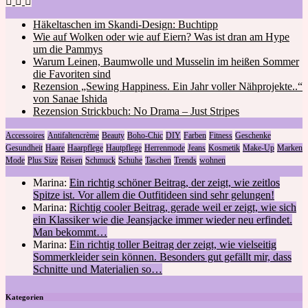
Häkeltaschen im Skandi-Design: Buchtipp
Wie auf Wolken oder wie auf Eiern? Was ist dran am Hype
um die Pammys
Warum Leinen, Baumwolle und Musselin im heißen Sommer
die Favoriten sind
Rezension „Sewing Happiness. Ein Jahr voller Nähprojekte..“
von Sanae Ishida
Rezension Strickbuch: No Drama – Just Stripes
Accessoires
Antifaltencrème
Beauty
Boho-Chic
DIY
Farben
Fitness
Geschenke
Gesundheit
Haare
Haarpflege
Hautpflege
Herrenmode
Jeans
Kosmetik
Make-Up
Marken
Mode
Plus Size
Reisen
Schmuck
Schuhe
Taschen
Trends
wohnen
Marina:
Ein richtig schöner Beitrag, der zeigt, wie zeitlos
Spitze ist. Vor allem die Outfitideen sind sehr gelungen!
Marina:
Richtig cooler Beitrag, gerade weil er zeigt, wie sich
ein Klassiker wie die Jeansjacke immer wieder neu erfindet.
Man bekommt…
Marina:
Ein richtig toller Beitrag der zeigt, wie vielseitig
Sommerkleider sein können. Besonders gut gefällt mir, dass
Schnitte und Materialien so…
Kategorien