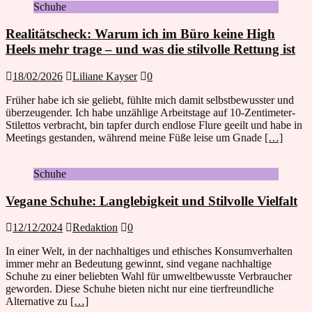
Schuhe
Realitätscheck: Warum ich im Büro keine High
Heels mehr trage – und was die stilvolle Rettung ist
18/02/2026
Liliane Kayser
0
Früher habe ich sie geliebt, fühlte mich damit selbstbewusster und
überzeugender. Ich habe unzählige Arbeitstage auf 10-Zentimeter-
Stilettos verbracht, bin tapfer durch endlose Flure geeilt und habe in
Meetings gestanden, während meine Füße leise um Gnade
[…]
Schuhe
Vegane Schuhe: Langlebigkeit und Stilvolle Vielfalt
12/12/2024
Redaktion
0
In einer Welt, in der nachhaltiges und ethisches Konsumverhalten
immer mehr an Bedeutung gewinnt, sind vegane nachhaltige
Schuhe zu einer beliebten Wahl für umweltbewusste Verbraucher
geworden. Diese Schuhe bieten nicht nur eine tierfreundliche
Alternative zu
[…]