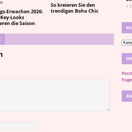
So kreieren Sie den
2
trendigen Boho Chic
ngs-Erwachen 2026:
 Key-Looks
ren die Saison
KA
R
n
WE
Pass
frage
AN