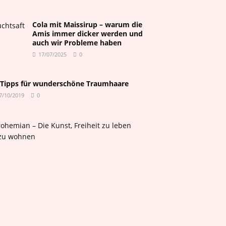
Cola mit Maissirup – warum die
Amis immer dicker werden und
auch wir Probleme haben
17/07/2025
0
 Tipps für wunderschöne Traumhaare
7/10/2019
0
A
f
r
o
h
e
m
i
a
n
–
D