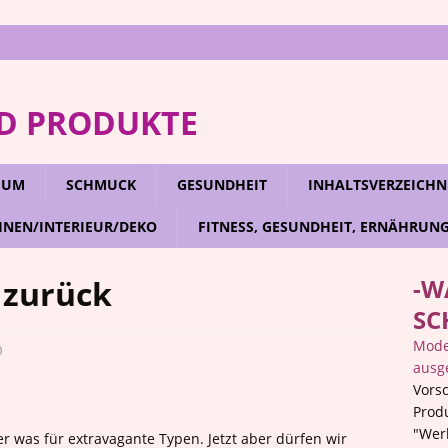
D PRODUKTE
RFUM
SCHMUCK
GESUNDHEIT
INHALTSVERZEICHN
NEN/INTERIEUR/DEKO
FITNESS, GESUNDHEIT, ERNÄHRUN
 zurück
-W
SC
Mode,
0
ausg
Vorsc
Prod
"Wer
er was für extravagante Typen. Jetzt aber dürfen wir