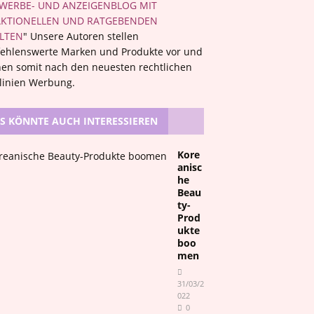
WERBE- UND ANZEIGENBLOG MIT
KTIONELLEN UND RATGEBENDEN
LTEN
" Unsere Autoren stellen
ehlenswerte Marken und Produkte vor und
en somit nach den neuesten rechtlichen
tlinien Werbung.
S KÖNNTE AUCH INTERESSIEREN
Kore
anisc
he
Beau
ty-
Prod
ukte
boo
men
31/03/2
022
0