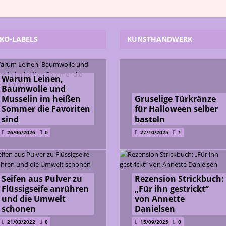
KO-LABELS
KUNSTHANDWERK
Warum Leinen,
Baumwolle und
Musselin im heißen
Gruselige Türkränze
Sommer die Favoriten
für Halloween selber
sind
basteln
26/06/2026
0
27/10/2025
1
Seifen aus Pulver zu
Rezension Strickbuch:
Flüssigseife anrühren
„Für ihn gestrickt“
und die Umwelt
von Annette
schonen
Danielsen
21/03/2022
0
15/09/2025
0