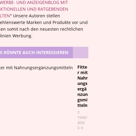
WERBE- UND ANZEIGENBLOG MIT
KTIONELLEN UND RATGEBENDEN
LTEN
" Unsere Autoren stellen
ehlenswerte Marken und Produkte vor und
en somit nach den neuesten rechtlichen
tlinien Werbung.
S KÖNNTE AUCH INTERESSIEREN
Fitte
r mit
Nahr
ungs
ergä
nzun
gsmi
tteln
15/02/
2022
0