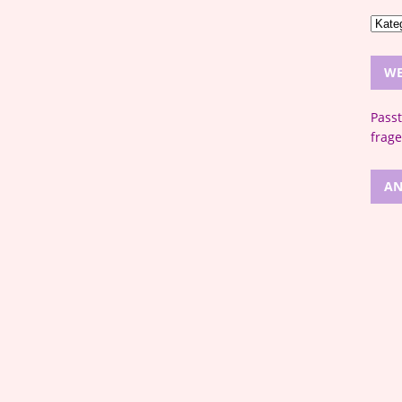
WE
Pass
frage
AN