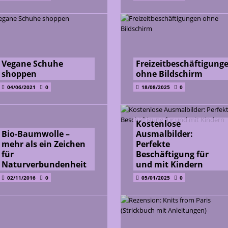
Vegane Schuhe
Freizeitbeschäftigung
shoppen
ohne Bildschirm
04/06/2021
0
18/08/2025
0
Kostenlose
Bio-Baumwolle –
Ausmalbilder:
mehr als ein Zeichen
Perfekte
für
Beschäftigung für
Naturverbundenheit
und mit Kindern
02/11/2016
0
05/01/2025
0