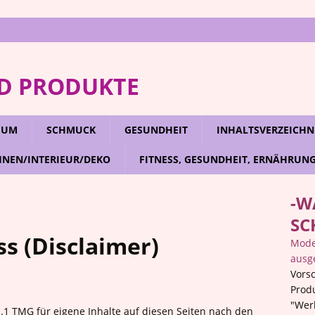
D PRODUKTE
RFUM
SCHMUCK
GESUNDHEIT
INHALTSVERZEICHN
NEN/INTERIEUR/DEKO
FITNESS, GESUNDHEIT, ERNÄHRUN
-W
SC
s (Disclaimer)
Mode,
ausg
Vorsc
Prod
"Wer
.1 TMG für eigene Inhalte auf diesen Seiten nach den