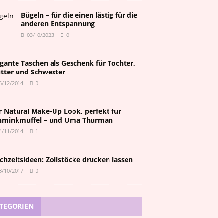
Bügeln – für die einen lästig für die
anderen Entspannung
03/10/2023
0
egante Taschen als Geschenk für Tochter,
tter und Schwester
6/12/2014
0
r Natural Make-Up Look, perfekt für
hminkmuffel – und Uma Thurman
4/11/2014
1
chzeitsideen: Zollstöcke drucken lassen
8/10/2017
0
TEGORIEN