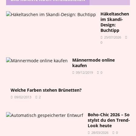
Häkeltaschen
im Skandi-
Design:
Buchtipp
25/07/2026
0
Männermode online
kaufen
09/12/2019
0
Welche Farben stehen Brünetten?
09/02/2013
2
Boho-Chic 2026 – So
stylst du den Trend-
Look heute
28/03/2026
0