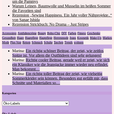
um die Pammys
Warum Leinen, Baumwolle und Musselin im heißen Sommer
die Favoriten sind
Rezension „Sewing Happiness. Ein Jahr voller Nähprojekte..“
von Sanae Ishida
Rezension Strickbuch: No Drama – Just Stripes
Accessoires
Antifaltencrème
Beauty
Boho-Chic
DIY
Farben
Fitness
Geschenke
Gesundheit
Haare
Haarpflege
Hautpflege
Herrenmode
Jeans
Kosmetik
Make-Up
Marken
Mode
Plus Size
Reisen
Schmuck
Schuhe
Taschen
Trends
wohnen
Marina:
Ein richtig schöner Beitrag, der zeigt, wie zeitlos
Spitze ist. Vor allem die Outfitideen sind sehr gelungen!
Marina:
Richtig cooler Beitrag, gerade weil er zeigt, wie sich
ein Klassiker wie die Jeansjacke immer wieder neu erfindet.
Man bekommt…
Marina:
Ein richtig toller Beitrag der zeigt, wie vielseitig
Sommerkleider sein können. Besonders gut gefällt mir, dass
Schnitte und Materialien so…
Kategorien
Kategorien
Öko-Labels