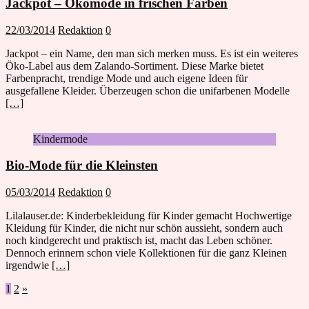
Jackpot – Ökomode in frischen Farben
22/03/2014
Redaktion
0
Jackpot – ein Name, den man sich merken muss. Es ist ein weiteres
Öko-Label aus dem Zalando-Sortiment. Diese Marke bietet
Farbenpracht, trendige Mode und auch eigene Ideen für
ausgefallene Kleider. Überzeugen schon die unifarbenen Modelle
[…]
Kindermode
Bio-Mode für die Kleinsten
05/03/2014
Redaktion
0
Lilalauser.de: Kinderbekleidung für Kinder gemacht Hochwertige
Kleidung für Kinder, die nicht nur schön aussieht, sondern auch
noch kindgerecht und praktisch ist, macht das Leben schöner.
Dennoch erinnern schon viele Kollektionen für die ganz Kleinen
irgendwie
[…]
Seitennummerierung
1
2
»