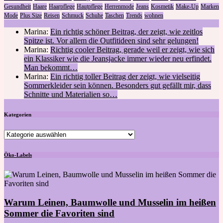
Gesundheit
Haare
Haarpflege
Hautpflege
Herrenmode
Jeans
Kosmetik
Make-Up
Marken
Mode
Plus Size
Reisen
Schmuck
Schuhe
Taschen
Trends
wohnen
Marina:
Ein richtig schöner Beitrag, der zeigt, wie zeitlos
Spitze ist. Vor allem die Outfitideen sind sehr gelungen!
Marina:
Richtig cooler Beitrag, gerade weil er zeigt, wie sich
ein Klassiker wie die Jeansjacke immer wieder neu erfindet.
Man bekommt…
Marina:
Ein richtig toller Beitrag der zeigt, wie vielseitig
Sommerkleider sein können. Besonders gut gefällt mir, dass
Schnitte und Materialien so…
Kategorien
Kategorien
Öko-Labels
Warum Leinen, Baumwolle und Musselin im heißen
Sommer die Favoriten sind