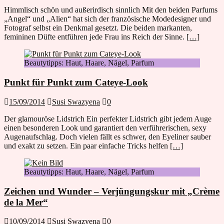
Himmlisch schön und außerirdisch sinnlich Mit den beiden Parfums
„Angel“ und „Alien“ hat sich der französische Modedesigner und
Fotograf selbst ein Denkmal gesetzt. Die beiden markanten,
femininen Düfte entführen jede Frau ins Reich der Sinne.
[…]
Beautytipps: Haut, Haare, Nägel, Parfum
Punkt für Punkt zum Cateye-Look
15/09/2014
Susi Swazyena
0
Der glamouröse Lidstrich Ein perfekter Lidstrich gibt jedem Auge
einen besonderen Look und garantiert den verführerischen, sexy
Augenaufschlag. Doch vielen fällt es schwer, den Eyeliner sauber
und exakt zu setzen. Ein paar einfache Tricks helfen
[…]
Beautytipps: Haut, Haare, Nägel, Parfum
Zeichen und Wunder – Verjüngungskur mit „Crème
de la Mer“
10/09/2014
Susi Swazyena
0