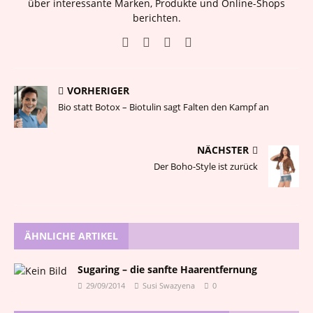
über interessante Marken, Produkte und Online-Shops
berichten.
VORHERIGER
Bio statt Botox – Biotulin sagt Falten den Kampf an
NÄCHSTER
Der Boho-Style ist zurück
ÄHNLICHE ARTIKEL
Sugaring – die sanfte Haarentfernung
29/09/2014
Susi Swazyena
0