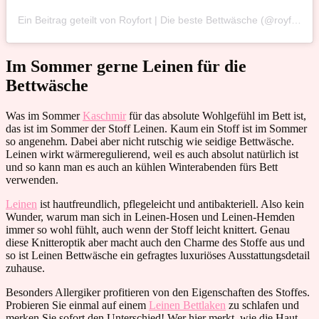
Ein Beitrag geteilt von Royfort | Die beste Bettwäsche (@royfort_)
Im Sommer gerne Leinen für die
Bettwäsche
Was im Sommer
Kaschmir
für das absolute Wohlgefühl im Bett ist,
das ist im Sommer der Stoff Leinen. Kaum ein Stoff ist im Sommer
so angenehm. Dabei aber nicht rutschig wie seidige Bettwäsche.
Leinen wirkt wärmeregulierend, weil es auch absolut natürlich ist
und so kann man es auch an kühlen Winterabenden fürs Bett
verwenden.
Leinen
ist hautfreundlich, pflegeleicht und antibakteriell. Also kein
Wunder, warum man sich in Leinen-Hosen und Leinen-Hemden
immer so wohl fühlt, auch wenn der Stoff leicht knittert. Genau
diese Knitteroptik aber macht auch den Charme des Stoffe aus und
so ist Leinen Bettwäsche ein gefragtes luxuriöses Ausstattungsdetail
zuhause.
Besonders Allergiker profitieren von den Eigenschaften des Stoffes.
Probieren Sie einmal auf einem
Leinen Bettlaken
zu schlafen und
merken Sie sofort den Unterschied! Wer hier merkt, wie die Haut