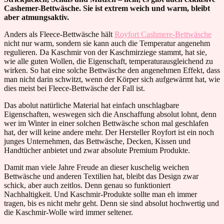
Cashemer-Bettwäsche. Sie ist extrem weich und warm, bleibt
aber atmungsaktiv.
Anders als Fleece-Bettwäsche hält
Royfort Cashmere-Bettwäsche
nicht nur warm, sondern sie kann auch die Temperatur angenehm
regulieren. Da Kaschmir von der Kaschmirziege stammt, hat sie,
wie alle guten Wollen, die Eigenschaft, temperaturausgleichend zu
wirken. So hat eine solche Bettwäsche den angenehmen Effekt, dass
man nicht darin schwitzt, wenn der Körper sich aufgewärmt hat, wie
dies meist bei Fleece-Bettwäsche der Fall ist.
Das abolut natürliche Material hat einfach unschlagbare
Eigenschaften, weswegen sich die Anschaffung absolut lohnt, denn
wer im Winter in einer solchen Bettwäsche schon mal geschlafen
hat, der will keine andere mehr. Der Hersteller Royfort ist ein noch
junges Unternehmen, das Bettwäsche, Decken, Kissen und
Handtücher anbietet und zwar absolute Premium Produkte.
Damit man viele Jahre Freude an dieser kuschelig weichen
Bettwäsche und anderen Textilien hat, bleibt das Design zwar
schick, aber auch zeitlos. Denn genau so funktioniert
Nachhaltigkeit. Und Kaschmir-Produkte sollte man eh immer
tragen, bis es nicht mehr geht. Denn sie sind absolut hochwertig und
die Kaschmir-Wolle wird immer seltener.