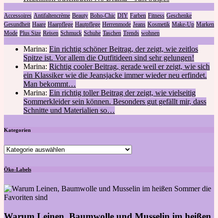
Accessoires
Antifaltencrème
Beauty
Boho-Chic
DIY
Farben
Fitness
Geschenke
Gesundheit
Haare
Haarpflege
Hautpflege
Herrenmode
Jeans
Kosmetik
Make-Up
Marken
Mode
Plus Size
Reisen
Schmuck
Schuhe
Taschen
Trends
wohnen
Marina:
Ein richtig schöner Beitrag, der zeigt, wie zeitlos
Spitze ist. Vor allem die Outfitideen sind sehr gelungen!
Marina:
Richtig cooler Beitrag, gerade weil er zeigt, wie sich
ein Klassiker wie die Jeansjacke immer wieder neu erfindet.
Man bekommt…
Marina:
Ein richtig toller Beitrag der zeigt, wie vielseitig
Sommerkleider sein können. Besonders gut gefällt mir, dass
Schnitte und Materialien so…
Kategorien
Kategorien
Öko-Labels
Warum Leinen, Baumwolle und Musselin im heißen