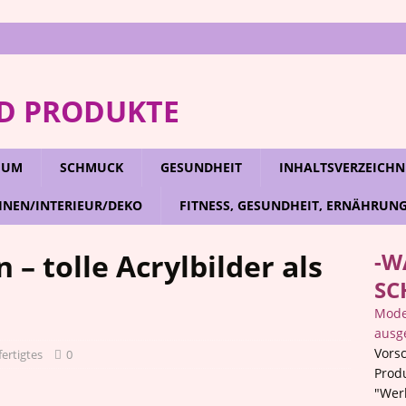
D PRODUKTE
RFUM
SCHMUCK
GESUNDHEIT
INHALTSVERZEICHN
NEN/INTERIEUR/DEKO
FITNESS, GESUNDHEIT, ERNÄHRUN
– tolle Acrylbilder als
-W
SC
Mode,
ausg
Vorsc
ertigtes
0
Prod
"Wer