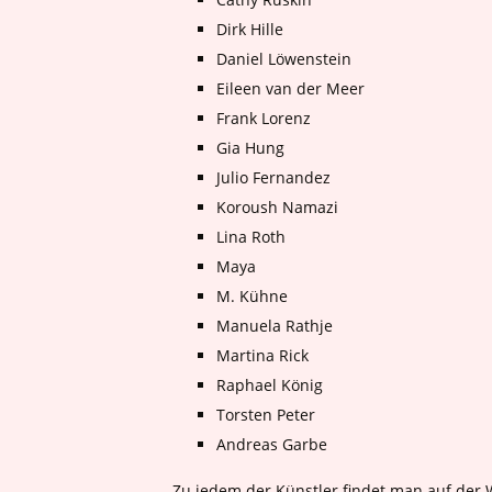
Dirk Hille
Daniel Löwenstein
Eileen van der Meer
Frank Lorenz
Gia Hung
Julio Fernandez
Koroush Namazi
Lina Roth
Maya
M. Kühne
Manuela Rathje
Martina Rick
Raphael König
Torsten Peter
Andreas Garbe
Zu jedem der Künstler findet man auf der W