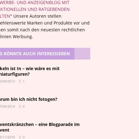
WERBE- UND ANZEIGENBLOG MIT
KTIONELLEN UND RATGEBENDEN
LTEN
" Unsere Autoren stellen
ehlenswerte Marken und Produkte vor und
en somit nach den neuesten rechtlichen
tlinien Werbung.
S KÖNNTE AUCH INTERESSIEREN
keln ist In – wie wäre es mit
niaturfiguren?
0/04/2013
1
rum bin ich nicht fotogen?
7/04/2014
0
ventskränzchen – eine Blogparade im
vent
9/11/2016
0