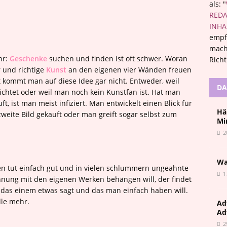
als: "
REDA
INHA
empf
mach
hr:
Geschenke
suchen und finden ist oft schwer. Woran
Rich
r und richtige
Kunst
an den eigenen vier Wänden freuen
st kommt man auf diese Idee gar nicht. Entweder, weil
DA
chtet oder weil man noch kein Kunstfan ist. Hat man
t, ist man meist infiziert. Man entwickelt einen Blick für
Hä
weite Bild gekauft oder man greift sogar selbst zum
Mi
2
Wa
en tut einfach gut und in vielen schlummern ungeahnte
1
hnung mit den eigenen Werken behängen will, der findet
, das einem etwas sagt und das man einfach haben will.
lle mehr.
Ad
Ad
2