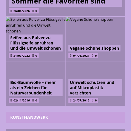
Sommer die Favoriten sind
26/06/2026
0
Seifen aus Pulver zu
Flüssigseife anrühren
und die Umwelt schonen
Vegane Schuhe shoppen
21/03/2022
0
04/06/2021
0
Bio-Baumwolle – mehr
Umwelt schützen und
als ein Zeichen für
auf Mikroplastik
Naturverbundenheit
verzichten
02/11/2016
0
24/07/2015
0
KUNSTHANDWERK