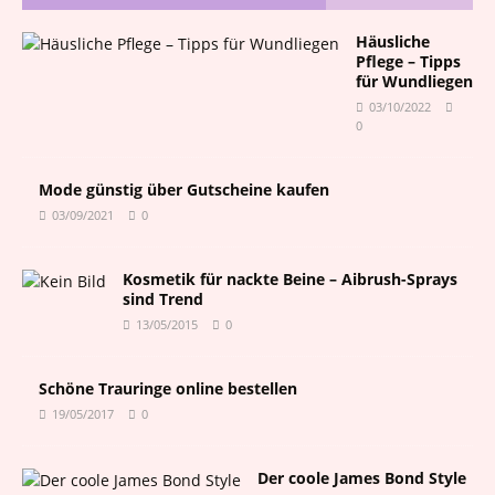
Häusliche
Pflege – Tipps
für Wundliegen
03/10/2022
0
Mode günstig über Gutscheine kaufen
03/09/2021
0
Kosmetik für nackte Beine – Aibrush-Sprays
sind Trend
13/05/2015
0
Schöne Trauringe online bestellen
19/05/2017
0
Der coole James Bond Style