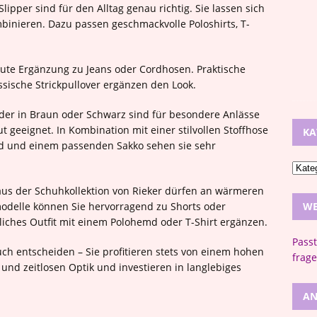
lipper sind für den Alltag genau richtig. Sie lassen sich
inieren. Dazu passen geschmackvolle Poloshirts, T-
e gute Ergänzung zu Jeans oder Cordhosen. Praktische
ssische Strickpullover ergänzen den Look.
der in Braun oder Schwarz sind für besondere Anlässe
t geeignet. In Kombination mit einer stilvollen Stoffhose
KA
d und einem passenden Sakko sehen sie sehr
 aus der Schuhkollektion von Rieker dürfen an wärmeren
modelle können Sie hervorragend zu Shorts oder
WE
iches Outfit mit einem Polohemd oder T-Shirt ergänzen.
Pass
ch entscheiden – Sie profitieren stets von einem hohen
frage
und zeitlosen Optik und investieren in langlebiges
AN