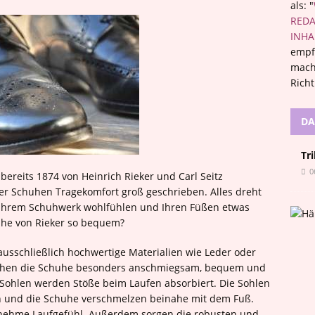
als: "
REDA
INHA
empf
mach
Rich
DA
Tr
0
reits 1874 von Heinrich Rieker und Carl Seitz
er Schuhen Tragekomfort groß geschrieben. Alles dreht
in Ihrem Schuhwerk wohlfühlen und Ihren Füßen etwas
uhe von Rieker so bequem?
sschließlich hochwertige Materialien wie Leder oder
machen die Schuhe besonders anschmiegsam, bequem und
n Sohlen werden Stöße beim Laufen absorbiert. Die Sohlen
 und die Schuhe verschmelzen beinahe mit dem Fuß.
enehme Laufgefühl. Außerdem sorgen die robusten und