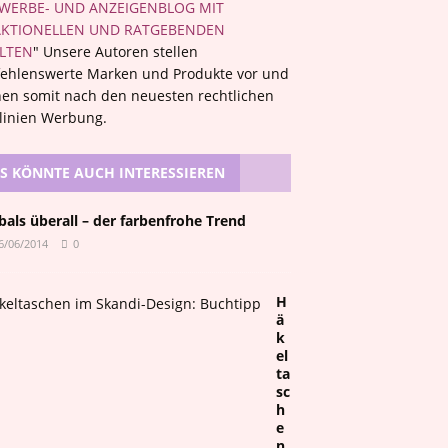
WERBE- UND ANZEIGENBLOG MIT
KTIONELLEN UND RATGEBENDEN
LTEN
" Unsere Autoren stellen
ehlenswerte Marken und Produkte vor und
en somit nach den neuesten rechtlichen
tlinien Werbung.
S KÖNNTE AUCH INTERESSIEREN
ibals überall – der farbenfrohe Trend
6/06/2014
0
H
ä
k
el
ta
sc
h
e
n