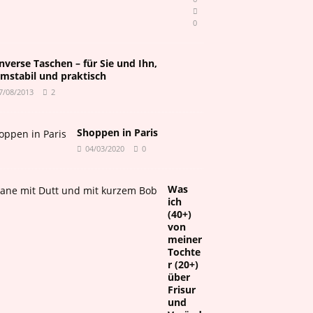
0
nverse Taschen – für Sie und Ihn,
rmstabil und praktisch
7/08/2013
2
Shoppen in Paris
04/03/2020
0
Was
ich
(40+)
von
meiner
Tochte
r (20+)
über
Frisur
und