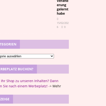
Veränd
erung
gelernt
habe
15/02/202
6
0
TEGORIEN
RBEPLATZ BUCHEN?
t Ihr Shop zu unseren Inhalten? Dann
n Sie nach einem Werbeplatz! -
>
Mehr
ZEIGE