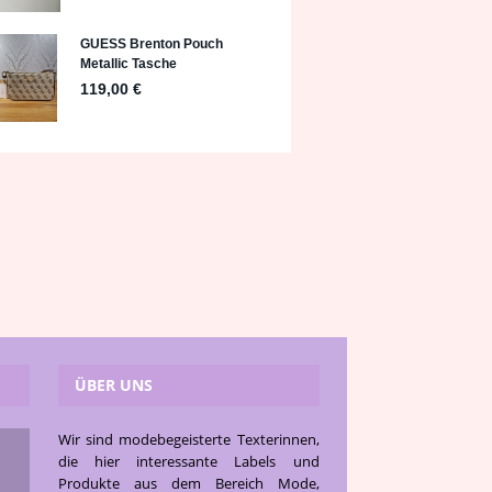
ÜBER UNS
Wir sind modebegeisterte Texterinnen,
die hier interessante Labels und
Produkte aus dem Bereich Mode,