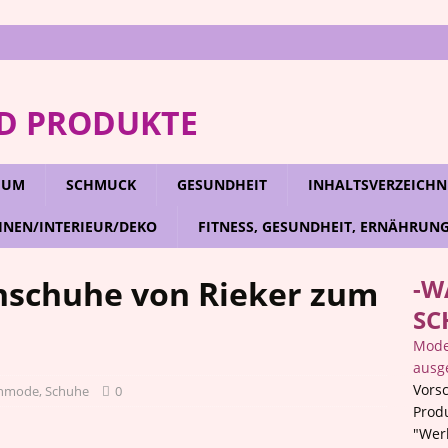
D PRODUKTE
RFUM
SCHMUCK
GESUNDHEIT
INHALTSVERZEICHN
NEN/INTERIEUR/DEKO
FITNESS, GESUNDHEIT, ERNÄHRUN
enschuhe von Rieker zum
-W
SC
Mode,
ausg
Vorsc
enmode
,
Schuhe
0
Prod
"Wer