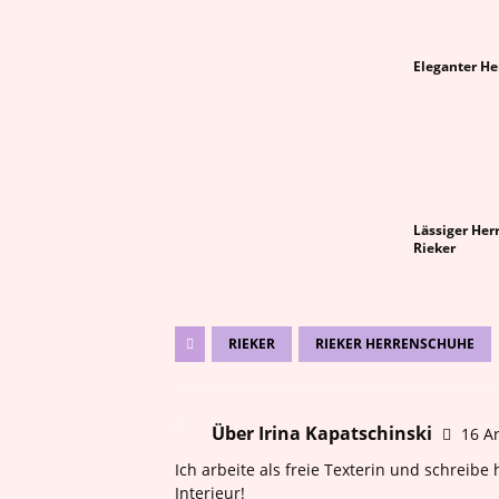
Eleganter He
Lässiger Her
Rieker
RIEKER
RIEKER HERRENSCHUHE
Über Irina Kapatschinski
16 Ar
Ich arbeite als freie Texterin und schreib
Interieur!