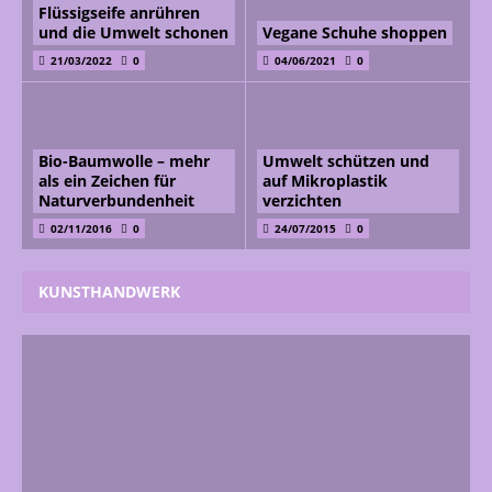
Flüssigseife anrühren
und die Umwelt schonen
Vegane Schuhe shoppen
21/03/2022
0
04/06/2021
0
Bio-Baumwolle – mehr
Umwelt schützen und
als ein Zeichen für
auf Mikroplastik
Naturverbundenheit
verzichten
02/11/2016
0
24/07/2015
0
KUNSTHANDWERK