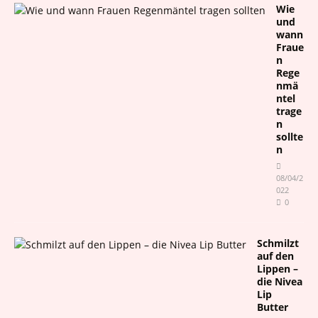
Wie
und
wann
Fraue
n
Rege
nmä
ntel
trage
n
sollte
n
08/04/2
022
0
Schmilzt
auf den
Lippen –
die Nivea
Lip
Butter