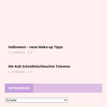
0
3
/
2
0
2
6
0
Halloween – neue Make-up Tipps
31/08/2018
0
Die Kult-Schreibtischleuchte Tolomeo
16/06/2016
0
KATEGORIEN