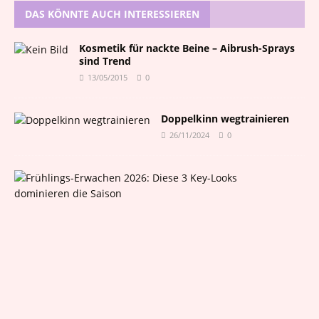
DAS KÖNNTE AUCH INTERESSIEREN
Kosmetik für nackte Beine – Aibrush-Sprays
sind Trend
13/05/2015
0
Doppelkinn wegtrainieren
26/11/2024
0
F
r
ü
h
l
i
n
g
s
-
E
r