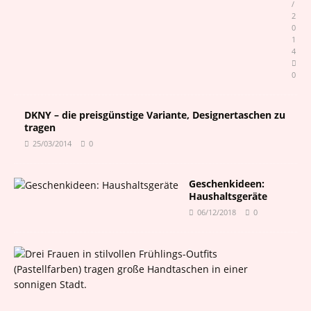
/
2
0
1
4
0
DKNY – die preisgünstige Variante, Designertaschen zu
tragen
25/03/2014
0
Geschenkideen:
Haushaltsgeräte
06/12/2018
0
T
i
p
p
s