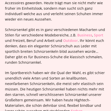
Accessoires geworden. Heute trägt man sie nicht mehr wie
früher im Einheitslook, sondern man sucht sich ganz
individuell welche aus und verleiht seinen Schuhen immer
wieder ein neues Aussehen.
Schnürsenkel gibt es in ganz verschiedenen Macharten und
Stilen für verschiedene Modebereiche, z.B.
Business
,
Sport
und Freizeit, Beruf und Arbeit und
Outdoor
. Ihr könnt euch
denken, dass ein eleganter Schnürschuh aus Leder mit
sportlich breiten Schnürsenkeln blöd aussehen würde…
Daher gibt es für Business-Schuhe die klassisch schmalen,
runden Schnürsenkel.
Im Sportbereich haben wir die Qual der Wahl, es gibt schier
unendlich viele Arten und Sorten an knallbunten,
neonfarbenen Schnürsenkeln, die meist sehr elastisch sein
müssen. Die heutigen Schnürsenkel haben nichts mehr mit
den starren, schnell verschlissenen Schnürsenkel unserer
Großeltern gemeinsam. Wir haben heute Hightech-
Materialien, die schön dehnbar sind, flexibel bindbar und
lange schön aussehen mit strahlenden
Farben
.