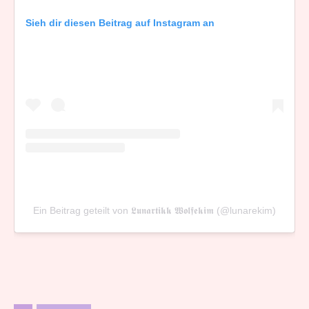
Sieh dir diesen Beitrag auf Instagram an
Ein Beitrag geteilt von 𝕷𝖚𝖓𝖆𝖗𝖙𝖎𝖐𝖐 𝖂𝖔𝖑𝖋𝖊𝖐𝖎𝖒 (@lunarekim)