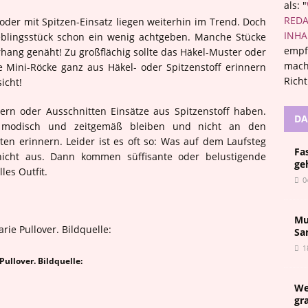
als: "
REDA
der mit Spitzen-Einsatz liegen weiterhin im Trend. Doch
INHA
blingsstück schon ein wenig achtgeben. Manche Stücke
empf
hang genäht! Zu großflächig sollte das Häkel-Muster oder
mach
ie Mini-Röcke ganz aus Häkel- oder Spitzenstoff erinnern
Rich
icht!
tern oder Ausschnitten Einsätze aus Spitzenstoff haben.
DA
r modisch und zeitgemäß bleiben und nicht an den
en erinnern. Leider ist es oft so: Was auf dem Laufsteg
Fa
 nicht aus. Dann kommen süffisante oder belustigende
ge
es Outfit.
0
Mu
Sa
1
Pullover. Bildquelle:
We
gr