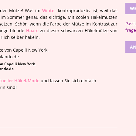
WE
an der Mütze! Was im
Winter
kontraproduktiv ist, weil das
st im Sommer genau das Richtige. Mit coolen Häkelmützen
Pass
etzen. Schön, wenn die Farbe der Mütze im Kontrast zur
frage
lange blonde
Haare
zu dieser schwarzen Häkelmütze von
ürlich selber häkeln.
AN
n Capelli New York.
lando.de
tueller Häkel-Mode
und lassen Sie sich einfach
rin sind!