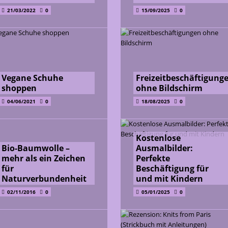
21/03/2022
0
15/09/2025
0
Vegane Schuhe
Freizeitbeschäftigung
shoppen
ohne Bildschirm
04/06/2021
0
18/08/2025
0
Kostenlose
Bio-Baumwolle –
Ausmalbilder:
mehr als ein Zeichen
Perfekte
für
Beschäftigung für
Naturverbundenheit
und mit Kindern
02/11/2016
0
05/01/2025
0