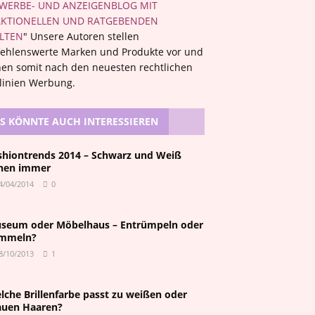
WERBE- UND ANZEIGENBLOG MIT
KTIONELLEN UND RATGEBENDEN
LTEN
" Unsere Autoren stellen
ehlenswerte Marken und Produkte vor und
en somit nach den neuesten rechtlichen
tlinien Werbung.
S KÖNNTE AUCH INTERESSIEREN
shiontrends 2014 – Schwarz und Weiß
hen immer
4/04/2014
0
seum oder Möbelhaus – Entrümpeln oder
mmeln?
8/10/2013
1
lche Brillenfarbe passt zu weißen oder
auen Haaren?