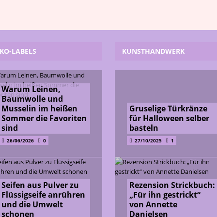
KO-LABELS
KUNSTHANDWERK
Warum Leinen,
Baumwolle und
Musselin im heißen
Gruselige Türkränze
Sommer die Favoriten
für Halloween selber
sind
basteln
26/06/2026
0
27/10/2025
1
Seifen aus Pulver zu
Rezension Strickbuch:
Flüssigseife anrühren
„Für ihn gestrickt“
und die Umwelt
von Annette
schonen
Danielsen