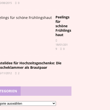
0/08/2015
0
Peelings
für
schöne
Frühlings
haut
18/01/201
9
0
stelidee für Hochzeitsgeschenke: Die
scheklammer als Brautpaar
5/11/2012
2
TEGORIEN