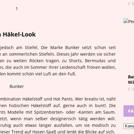
2
m Häkel-Look
 jedoch am Stiefel. Die Marke Bunker setzt schon seit
ze an sommerlichen Stiefeln. Dieses Jahr werden sie sicher
 man zu weiten Röcken tragen, zu Shorts, Bermudas und
Fans, die auch im Sommer ihrer Leidenschaft frönen wollen,
len kommt schön viel Luft an den Fuß.
Ba
Wä
2
mbination Häkelstoff und Hot Pants. Wer kreativ ist, näht
inen hübschen Häkelstoff auf, gerne auch in bunt!. Die
KA
nts Modelle mit Spitzenborten- oder -Kanten am Saum.
etzt, wenn man selber designerisch tätig werden will.
s ruhig auch etwas länger ausfallen, um sie modisch zu
eser Trend auf Hosen Spaß und lenkt die Blicke auf sich.