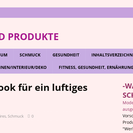
D PRODUKTE
RFUM
SCHMUCK
GESUNDHEIT
INHALTSVERZEICHN
NEN/INTERIEUR/DEKO
FITNESS, GESUNDHEIT, ERNÄHRUN
ok für ein luftiges
-W
SC
Mode,
ausg
Vorsc
ires, Schmuck
0
Prod
"Wer