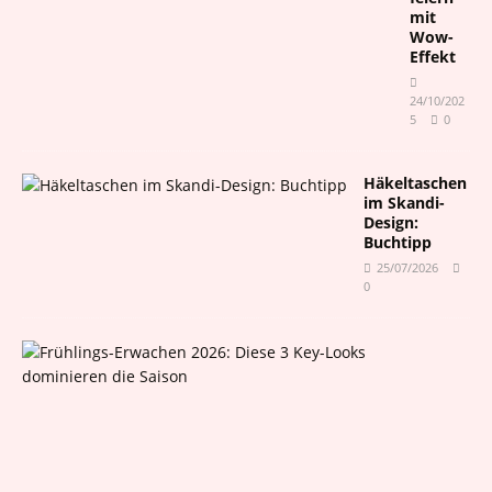
mit
Wow-
Effekt
24/10/202
5
0
Häkeltaschen
im Skandi-
Design:
Buchtipp
25/07/2026
0
F
r
ü
h
l
i
n
g