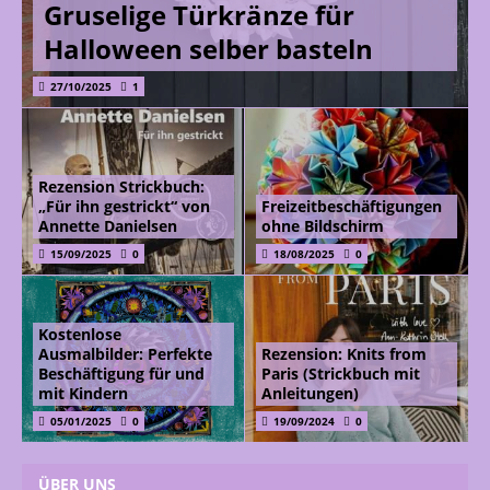
Gruselige Türkränze für
Halloween selber basteln
27/10/2025
1
Rezension Strickbuch:
„Für ihn gestrickt“ von
Freizeitbeschäftigungen
Annette Danielsen
ohne Bildschirm
15/09/2025
0
18/08/2025
0
Kostenlose
Ausmalbilder: Perfekte
Rezension: Knits from
Beschäftigung für und
Paris (Strickbuch mit
mit Kindern
Anleitungen)
05/01/2025
0
19/09/2024
0
ÜBER UNS