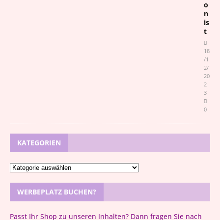
o
n
is
t
18
/1
2/
20
2
3
0
KATEGORIEN
WERBEPLATZ BUCHEN?
Passt Ihr Shop zu unseren Inhalten? Dann fragen Sie nach