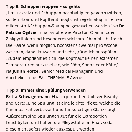
Tipp 8: Schuppen wuppen – so gehts
„Um Juckreiz und Schuppen nachhaltig entgegenzuwirken,
sollten Haar und Kopfhaut möglichst regelmäßig mit einem
milden Anti-Schuppen-Shampoo gewaschen werden,“ so
Dr.
Patricia Ogilvie
. Inhaltsstoffe wie Pirocton-Olamin oder
Zinkpyrithion sind besonderes wirksam. Ebenfalls hilfreich:
Die Haare, wenn möglich, höchstens zweimal pro Woche
waschen, dabei lauwarm und sehr gründlich ausspülen.
„Zudem empfiehlt es sich, die Kopfhaut keinen extremen
Temperaturen auszusetzen, wie Föhn, Sonne oder Kälte,“
rät
Judith Horzel
, Senior Medical Managerin und
Apothekerin bei EAU THERMALE Avène.
Tipp 9: Immer eine Spülung verwenden
Britta Schwägermann
, Haarexpertin bei Unilever Beauty
and Care: „Eine Spülung ist eine leichte Pflege, welche die
Kämmbarkeit verbessert und für sofortigen Glanz sorgt.“
Außerdem sind Spülungen gut für die Extraportion
Feuchtigkeit und halten die Pflegestoffe im Haar, sodass
diese nicht sofort wieder ausgespült werden.