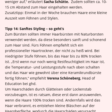
weniger auf,“ erläutert
Sacha Schütte.
Zudem sollten ca. 10-
15 cm Abstand zum Haar eingehalten werden.
Zusatztipp: Einmal in der Woche brauchen Haare eine kleine
Auszeit vom Föhnen und Stylen.
Tipp 14: Sanftes Styling – so geht’s
Zum Bürsten sollten immer Haarbürsten mit Naturborsten
verwendet werden, da diese besonders sanft und schonend
zum Haar sind. Fürs Föhnen empfiehlt sich ein
professioneller Haartrockner, der nicht zu heiß wird. Bei
niedrigster Stufe föhnen, bis das Haar bis zu 80% trocken
ist. „Erst wenn nur noch wenig Restfeuchtigkeit im Haar ist,
die Temperatur- und Leistungsstufe nach oben schalten
und das Haar wie gewohnt über eine Keramikrundbürste
fertig föhnen,“ empfiehlt
Verena Schöneberg
, Head of
Education bei ghd.
Um Haarschäden durch Glätteisen oder Lockenstab
vorzubeugen, ist es ratsam, diese erst dann anzuwenden,
wenn die Haare 100% trocken sind. Andernfalls wird das
Haar verbrannt, es entstehen kleine Bläschen auf der
Haaroberfläche, wodurch die Haarschäden verursacht