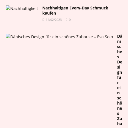
Nachhaltigen Every-Day Schmuck
kaufen
14/02/2023
0
Dä
ni
sc
he
s
De
si
gn
fü
r
ei
n
sc
hö
ne
s
Zu
ha