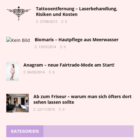
Tattooentfernung – Laserbehandlung,
Risiken und Kosten
27/08/2013
0
Biomaris – Hautpflege aus Meerwasser
13/07/2014
0
Anagram – neue Fairtrade-Mode am Start!
06/05/2014
0
Ab zum Friseur – warum man sich öfters dort
sehen lassen sollte
22/11/2019
0
KATEGORIEN