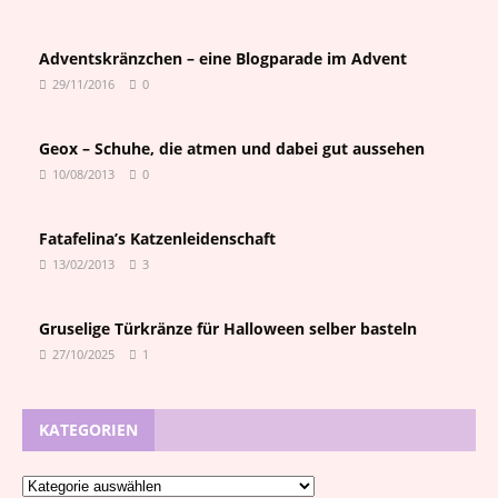
Adventskränzchen – eine Blogparade im Advent
29/11/2016
0
Geox – Schuhe, die atmen und dabei gut aussehen
10/08/2013
0
Fatafelina’s Katzenleidenschaft
13/02/2013
3
Gruselige Türkränze für Halloween selber basteln
27/10/2025
1
KATEGORIEN