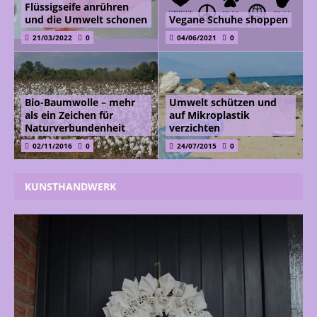
Flüssigseife anrühren
und die Umwelt schonen
Vegane Schuhe shoppen
21/03/2022
0
04/06/2021
0
Bio-Baumwolle – mehr
Umwelt schützen und
als ein Zeichen für
auf Mikroplastik
Naturverbundenheit
verzichten
02/11/2016
0
24/07/2015
0
KUNSTHANDWERK