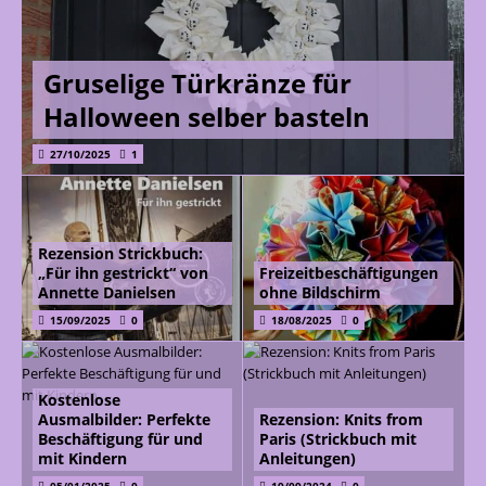
Gruselige Türkränze für
Halloween selber basteln
27/10/2025
1
Rezension Strickbuch:
„Für ihn gestrickt“ von
Freizeitbeschäftigungen
Annette Danielsen
ohne Bildschirm
15/09/2025
0
18/08/2025
0
Kostenlose
Ausmalbilder: Perfekte
Rezension: Knits from
Beschäftigung für und
Paris (Strickbuch mit
mit Kindern
Anleitungen)