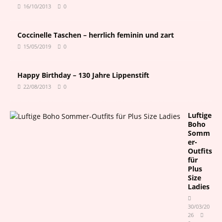
16/10/2013
0
Coccinelle Taschen – herrlich feminin und zart
15/05/2019
0
Happy Birthday – 130 Jahre Lippenstift
22/08/2013
0
Luftige
Boho
Somm
er-
Outfits
für
Plus
Size
Ladies
30/03/20
26