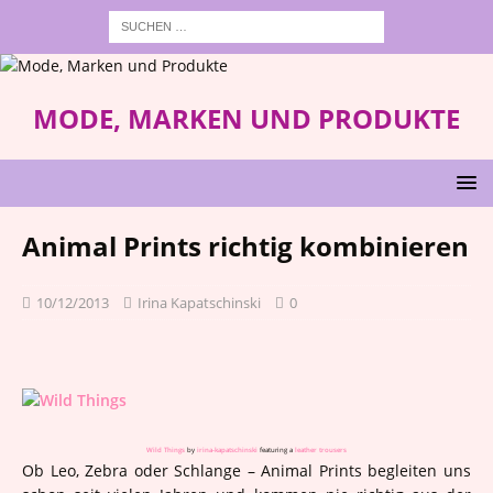
MODE, MARKEN UND PRODUKTE
Animal Prints richtig kombinieren
10/12/2013
Irina Kapatschinski
0
Wild Things
by
irina-kapatschinski
featuring a
leather trousers
Ob Leo, Zebra oder Schlange – Animal Prints begleiten uns