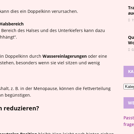
Tr
 kann dies ein Doppelkinn verursachen.
au
1
Halsbereich
 Bereich des Halses und des Unterkiefers kann dazu
hhängt“.
Qu
Wo
0
in Doppelkinn durch
Wassereinlagerungen
oder eine
stehen, besonders wenn sie viel sitzen und wenig
KA
t, z. B. in der Menopause, können die Fettverteilung
nn begünstigen.
WE
n reduzieren?
Pass
frage