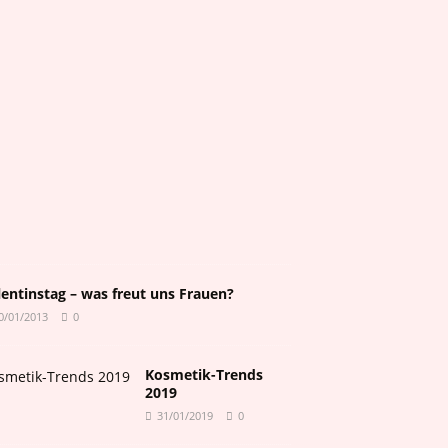
s
0
7
/
0
6
/
2
0
2
6
0
lentinstag – was freut uns Frauen?
0/01/2013
0
Kosmetik-Trends
2019
31/01/2019
0