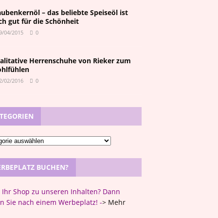
aubenkernöl – das beliebte Speiseöl ist
ch gut für die Schönheit
9/04/2015
0
alitative Herrenschuhe von Rieker zum
hlfühlen
2/02/2016
0
TEGORIEN
RBEPLATZ BUCHEN?
t Ihr Shop zu unseren Inhalten? Dann
n Sie nach einem Werbeplatz! -
>
Mehr