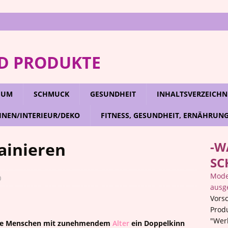
D PRODUKTE
RFUM
SCHMUCK
GESUNDHEIT
INHALTSVERZEICHN
NEN/INTERIEUR/DEKO
FITNESS, GESUNDHEIT, ERNÄHRUN
ainieren
-W
SC
Mode,
0
ausg
Vorsc
Prod
"Wer
che Menschen mit zunehmendem
Alter
ein Doppelkinn