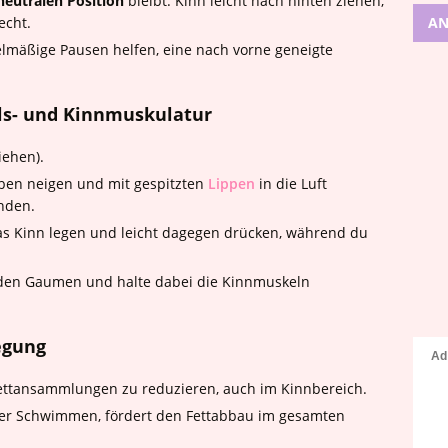
neutralen Position
bleibt: Kinn leicht nach hinten ziehen,
echt.
AN
lmäßige Pausen helfen, eine nach vorne geneigte
ls- und Kinnmuskulatur
iehen).
oben neigen und mit gespitzten
Lippen
in die Luft
nden.
s Kinn legen und leicht dagegen drücken, während du
 den Gaumen und halte dabei die Kinnmuskeln
egung
Fettansammlungen zu reduzieren, auch im Kinnbereich.
er Schwimmen, fördert den Fettabbau im gesamten