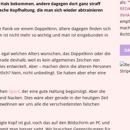
als: "
d Hals bekommen, andere dagegen dort ganz straff
REDA
alsche Kopfhaltung, die man sich wieder abtrainieren
INHA
empf
mach
 Panik vor einem Doppelkinn, ältere dagegen finden sich
Rich
n ist nicht mehr so wichtig und man ist eingebunden in
DA
 egal welchen Alters wünschen, das Doppelkinn oder die
rade deshalb, weil es kein allgemeines Zeichen von
 dies entwickelt. Aber – machen denn die älteren Personen
tlich? Nein, nicht unbedingt. Sie haben aber eher eine
achen
Sport
, der eine gute Haltung begünstigt. Aber die
f und Nacken. Dies wäre aber gerade in der heutigen Zeit
ewöhnen wir uns alle die verschiedensten falschen
te Kopf ist gut, noch das auf den Bildschirm an PC und
damit man besser sieht. Wir brauchen Gegenübungen für