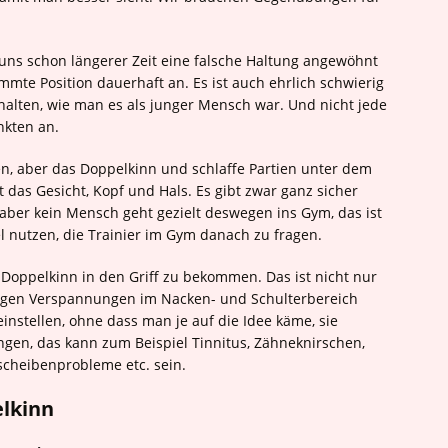
 uns schon längerer Zeit eine falsche Haltung angewöhnt
mte Position dauerhaft an. Es ist auch ehrlich schwierig
u halten, wie man es als junger Mensch war. Und nicht jede
nkten an.
n, aber das Doppelkinn und schlaffe Partien unter dem
t das Gesicht, Kopf und Hals. Es gibt zwar ganz sicher
ber kein Mensch geht gezielt deswegen ins Gym, das ist
el nutzen, die Trainier im Gym danach zu fragen.
Doppelkinn in den Griff zu bekommen. Das ist nicht nur
 gegen Verspannungen im Nacken- und Schulterbereich
instellen, ohne dass man je auf die Idee käme, sie
en, das kann zum Beispiel Tinnitus, Zähneknirschen,
cheibenprobleme etc. sein.
elkinn