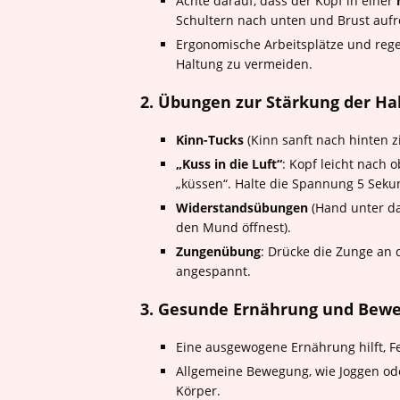
Achte darauf, dass der Kopf in einer
Schultern nach unten und Brust aufr
Ergonomische Arbeitsplätze und rege
Haltung zu vermeiden.
2. Übungen zur Stärkung der Ha
Kinn-Tucks
(Kinn sanft nach hinten z
„Kuss in die Luft“
: Kopf leicht nach 
„küssen“. Halte die Spannung 5 Seku
Widerstandsübungen
(Hand unter da
den Mund öffnest).
Zungenübung
: Drücke die Zunge an
angespannt.
3. Gesunde Ernährung und Bew
Eine ausgewogene Ernährung hilft, 
Allgemeine Bewegung, wie Joggen od
Körper.