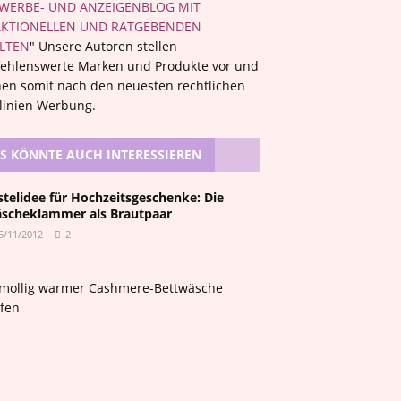
WERBE- UND ANZEIGENBLOG MIT
KTIONELLEN UND RATGEBENDEN
LTEN
" Unsere Autoren stellen
ehlenswerte Marken und Produkte vor und
en somit nach den neuesten rechtlichen
tlinien Werbung.
S KÖNNTE AUCH INTERESSIEREN
stelidee für Hochzeitsgeschenke: Die
scheklammer als Brautpaar
5/11/2012
2
I
n
m
o
l
l
i
g