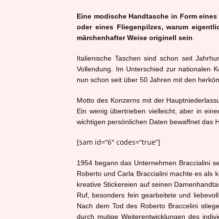
Eine modische Handtasche in Form eines 
oder eines Fliegenpilzes, warum eigentli
märchenhafter Weise originell sein
.
Italienische Taschen sind schon seit Jahrh
Vollendung. Im Unterschied zur nationalen 
nun schon seit über 50 Jahren mit den herkö
Motto des Konzerns mit der Hauptniederlassung
Ein wenig übertrieben vielleicht, aber in eine
wichtigen persönlichen Daten bewaffnet das Ha
[sam id=“6″ codes=“true“]
1954 begann das Unternehmen Braccialini se
Roberto und Carla Braccialini machte es als k
kreative Stickereien auf seinen Damenhandtasc
Ruf, besonders fein gearbeitete und liebevo
Nach dem Tod des Roberto Braccelini stiege
durch mutige Weiterentwicklungen des indiv