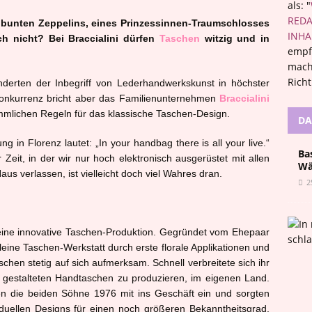
als: "
REDA
bunten Zeppelins, eines Prinzessinnen-Traumschlosses
INHA
ch nicht? Bei Braccialini dürfen
Taschen
witzig und in
empf
mach
Rich
underten der Inbegriff von Lederhandwerkskunst in höchster
Konkurrenz bricht aber das Familienunternehmen
Braccialini
mmlichen Regeln für das klassische Taschen-Design.
DA
 in Florenz lautet: „In your handbag there is all your live.“
Ba
r Zeit, in der wir nur hoch elektronisch ausgerüstet mit allen
Wä
us verlassen, ist vielleicht doch viel Wahres dran.
2
ine innovative Taschen-Produktion. Gegründet vom Ehepaar
leine Taschen-Werkstatt durch erste florale Applikationen und
hen stetig auf sich aufmerksam. Schnell verbreitete sich ihr
ll gestalteten Handtaschen zu produzieren, im eigenen Land.
n die beiden Söhne 1976 mit ins Geschäft ein und sorgten
iduellen Designs für einen noch größeren Bekanntheitsgrad,