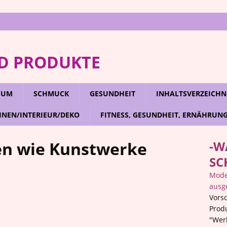
D PRODUKTE
RFUM
SCHMUCK
GESUNDHEIT
INHALTSVERZEICHN
NEN/INTERIEUR/DEKO
FITNESS, GESUNDHEIT, ERNÄHRUN
hen wie Kunstwerke
-W
SC
Mode,
ausg
Vorsc
Prod
"Wer