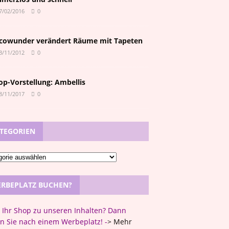
7/02/2016
0
cowunder verändert Räume mit Tapeten
3/11/2012
0
op-Vorstellung: Ambellis
8/11/2017
0
TEGORIEN
RBEPLATZ BUCHEN?
t Ihr Shop zu unseren Inhalten? Dann
n Sie nach einem Werbeplatz! -
>
Mehr