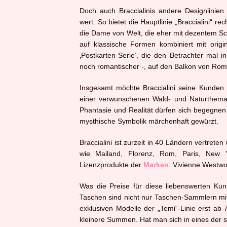
Doch auch Braccialinis andere Designlinie
wert. So bietet die Hauptlinie „Braccialini“ r
die Dame von Welt, die eher mit dezentem Schi
auf klassische Formen kombiniert mit origin
‚Postkarten-Serie’, die den Betrachter mal 
noch romantischer -, auf den Balkon von Rome
Insgesamt möchte Braccialini seine Kunde
einer verwunschenen Wald- und Naturthemati
Phantasie und Realität dürfen sich begegnen
mysthische Symbolik märchenhaft gewürzt.
Braccialini ist zurzeit in 40 Ländern vertre
wie Mailand, Florenz, Rom, Paris, New 
Lizenzprodukte der
Marken
: Vivienne Westwo
Was die Preise für diese liebenswerten Kun
Taschen sind nicht nur Taschen-Sammlern mit 
exklusiven Modelle der „Temi“-Linie erst ab
kleinere Summen. Hat man sich in eines der s