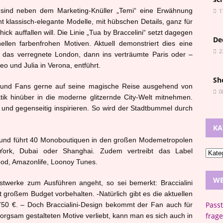
n sind neben dem Marketing-Knüller „Temi“ eine Erwähnung
1
echt klassisch-elegante Modelle, mit hübschen Details, ganz für
ck auffallen will. Die Linie „Tua by Braccelini“ setzt dagegen
De
ellen farbenfrohen Motiven. Aktuell demonstriert dies eine
2
in das verregnete London, dann ins verträumte Paris oder –
o und Julia in Verona, entführt.
Sh
n und Fans gerne auf seine magische Reise ausgehend von
0
k hinüber in die moderne glitzernde City-Welt mitnehmen.
 und gegenseitig inspirieren. So wird der Stadtbummel durch
KA
ten und führt 40 Monoboutiquen in den großen Modemetropolen
York, Dubai oder Shanghai. Zudem vertreibt das Label
od, Amazonlife, Loonoy Tunes.
WE
stwerke zum Ausführen angeht, so sei bemerkt: Braccialini
großem Budget vorbehalten. -Natürlich gibt es die aktuellen
Pass
 750 €. – Doch Braccialini-Design bekommt der Fan auch für
frage
orgsam gestalteten Motive verliebt, kann man es sich auch in