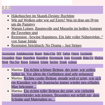
Häkeltaschen im Skandi-Design: Buchtipp
Wie auf Wolken oder wie auf Eiern? Was ist dran am Hype
um die Pammys
Warum Leinen, Baumwolle und Musselin im heißen Sommer
die Favoriten sind
Rezension „Sewing Happiness. Ein Jahr voller Nähprojekte..“
von Sanae Ishida
Rezension Strickbuch: No Drama – Just Stripes
Accessoires
Antifaltencrème
Beauty
Boho-Chic
DIY
Farben
Fitness
Geschenke
Gesundheit
Haare
Haarpflege
Hautpflege
Herrenmode
Jeans
Kosmetik
Make-Up
Marken
Mode
Plus Size
Reisen
Schmuck
Schuhe
Taschen
Trends
wohnen
Marina:
Ein richtig schöner Beitrag, der zeigt, wie zeitlos
Spitze ist. Vor allem die Outfitideen sind sehr gelungen!
Marina:
Richtig cooler Beitrag, gerade weil er zeigt, wie sich
ein Klassiker wie die Jeansjacke immer wieder neu erfindet.
Man bekommt…
Marina:
Ein richtig toller Beitrag der zeigt, wie vielseitig
Sommerkleider sein können. Besonders gut gefällt mir, dass
Schnitte und Materialien so…