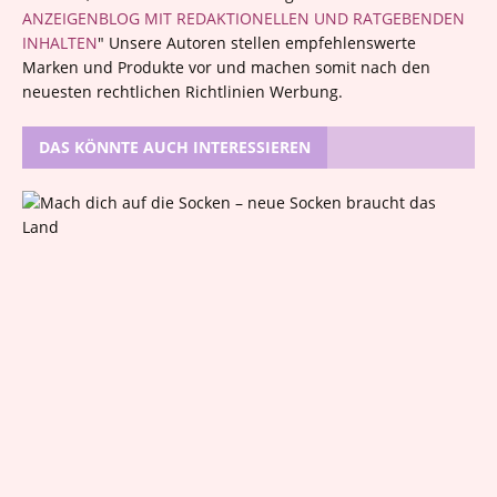
ANZEIGENBLOG MIT REDAKTIONELLEN UND RATGEBENDEN
INHALTEN
" Unsere Autoren stellen empfehlenswerte
Marken und Produkte vor und machen somit nach den
neuesten rechtlichen Richtlinien Werbung.
DAS KÖNNTE AUCH INTERESSIEREN
M
a
c
h
d
i
c
h
a
u
f
d
i
e
S