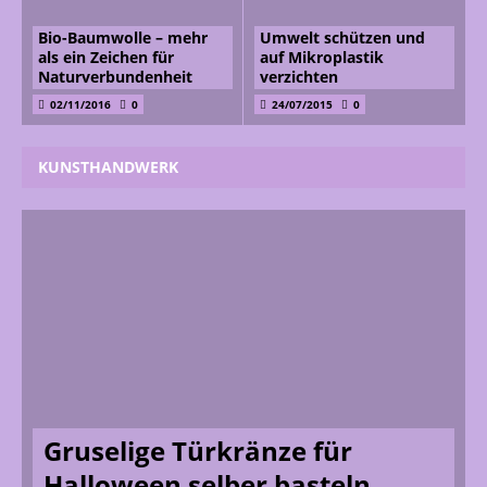
Bio-Baumwolle – mehr
Umwelt schützen und
als ein Zeichen für
auf Mikroplastik
Naturverbundenheit
verzichten
02/11/2016
0
24/07/2015
0
KUNSTHANDWERK
Gruselige Türkränze für
Halloween selber basteln