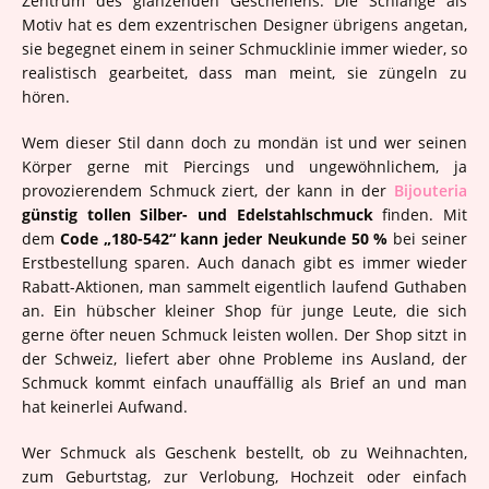
Zentrum des glänzenden Geschehens. Die Schlange als
Motiv hat es dem exzentrischen Designer übrigens angetan,
sie begegnet einem in seiner Schmucklinie immer wieder, so
realistisch gearbeitet, dass man meint, sie züngeln zu
hören.
Wem dieser Stil dann doch zu mondän ist und wer seinen
Körper gerne mit Piercings und ungewöhnlichem, ja
provozierendem Schmuck ziert, der kann in der
Bijouteria
günstig tollen Silber- und Edelstahlschmuck
finden. Mit
dem
Code „180-542“ kann jeder Neukunde 50 %
bei seiner
Erstbestellung sparen. Auch danach gibt es immer wieder
Rabatt-Aktionen, man sammelt eigentlich laufend Guthaben
an. Ein hübscher kleiner Shop für junge Leute, die sich
gerne öfter neuen Schmuck leisten wollen. Der Shop sitzt in
der Schweiz, liefert aber ohne Probleme ins Ausland, der
Schmuck kommt einfach unauffällig als Brief an und man
hat keinerlei Aufwand.
Wer Schmuck als Geschenk bestellt, ob zu Weihnachten,
zum Geburtstag, zur Verlobung, Hochzeit oder einfach