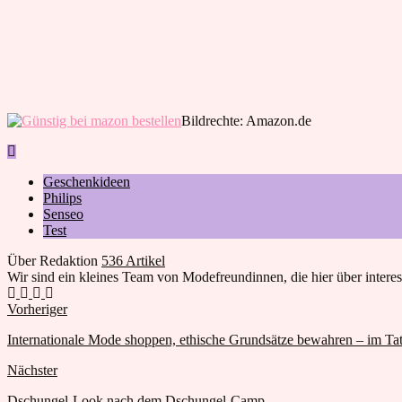
Bildrechte: Amazon.de
Geschenkideen
Philips
Senseo
Test
Über Redaktion
536 Artikel
Wir sind ein kleines Team von Modefreundinnen, die hier über inter
Webseite
Facebook
Twitter
Google+
Vorheriger
Internationale Mode shoppen, ethische Grundsätze bewahren – im T
Nächster
Dschungel-Look nach dem Dschungel-Camp