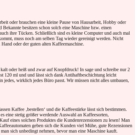
Arbeit oder brauchen eine kleine Pause von Hausarbeit, Hobby oder
nd Bekannte besitzen schon solch eine Maschine bzw. einen
uch ihre Tücken. Schließlich sind es kleine Computer und auch mal
ng kommt, muss noch am selben Tag wieder gereinigt werden. Nicht
 Hand oder der guten alten Kaffeemaschine.
alt oder heiß und zwar auf Knopfdruck! In sage und schreibe nur 2
t 120 ml und und lässt sich dank Antihaftbeschichtung leicht
in jedes, wirklich jedes Büro passt. Wir müssen nicht alles umbauen,
ssen Kaffee ‚bestellen‘ und die Kaffeestärke lässt sich bestimmen.
 es eine stetig größer werdende Auswahl an Kaffeesorten,
m Kauf eines solchen Produktes die Kundenrezensionen zu lesen! Man
Kaffeeautomaten geben sich die Kunden viel Mühe, gute Rezensionen
te man sich unbedingt nehmen, bevor man eine Maschine kauft.