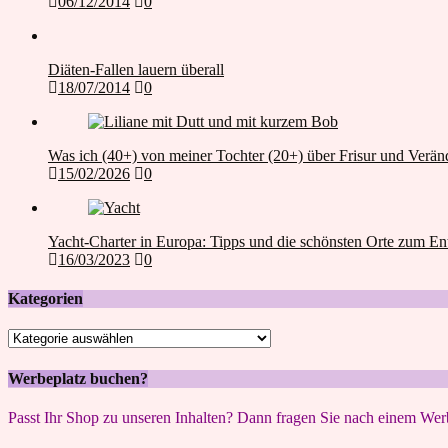
06/12/2014
0
Diäten-Fallen lauern überall
18/07/2014
0
Was ich (40+) von meiner Tochter (20+) über Frisur und Verän
15/02/2026
0
Yacht-Charter in Europa: Tipps und die schönsten Orte zum E
16/03/2023
0
Kategorien
Kategorien
Werbeplatz buchen?
Passt Ihr Shop zu unseren Inhalten? Dann fragen Sie nach einem Werb