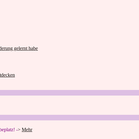
derung gelernt habe
ntdecken
eplatz! -
>
Mehr