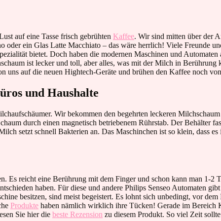
 Lust auf eine Tasse frisch gebrühten
Kaffee
. Wir sind mitten über der 
o oder ein Glas Latte Macchiato – das wäre herrlich! Viele Freunde u
ezialität bietet. Doch haben die modernen Maschinen und Automaten a
hschaum ist lecker und toll, aber alles, was mit der Milch in Berühru
von uns auf die neuen Hightech-Geräte und brühen den Kaffee noch von
 Büros und Haushalte
Milchaufschäumer. Wir bekommen den begehrten leckeren Milchschaum k
chaum durch einen magnetisch betriebenem Rührstab. Der Behälter fass
ilch setzt schnell Bakterien an. Das Maschinchen ist so klein, dass es 
en. Es reicht eine Berührung mit dem Finger und schon kann man 1-2 Ta
 entschieden haben. Für diese und andere Philips Senseo Automaten gibt
ne besitzen, sind meist begeistert. Es lohnt sich unbedingt, vor de
nche
Produkte
haben nämlich wirklich ihre Tücken! Gerade im Bereich 
esen Sie hier die
beste Rezension
zu diesem Produkt. So viel Zeit soll