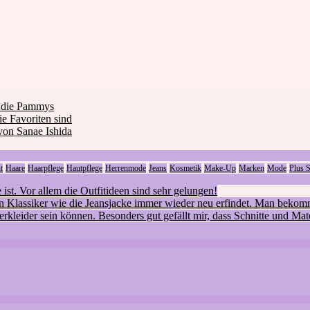
m die Pammys
 Favoriten sind
von Sanae Ishida
t
Haare
Haarpflege
Hautpflege
Herrenmode
Jeans
Kosmetik
Make-Up
Marken
Mode
Plus S
e ist. Vor allem die Outfitideen sind sehr gelungen!
h ein Klassiker wie die Jeansjacke immer wieder neu erfindet. Man bek
mmerkleider sein können. Besonders gut gefällt mir, dass Schnitte und Ma