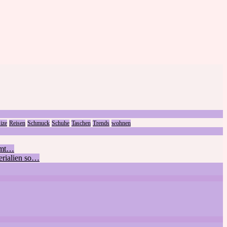
ize
Reisen
Schmuck
Schuhe
Taschen
Trends
wohnen
ommt…
terialien so…