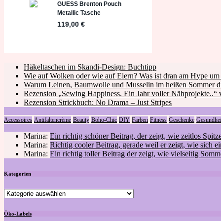
Häkeltaschen im Skandi-Design: Buchtipp
Wie auf Wolken oder wie auf Eiern? Was ist dran am Hype u
Warum Leinen, Baumwolle und Musselin im heißen Sommer die
Rezension „Sewing Happiness. Ein Jahr voller Nähprojekte..“ 
Rezension Strickbuch: No Drama – Just Stripes
Accessoires
Antifaltencrème
Beauty
Boho-Chic
DIY
Farben
Fitness
Geschenke
Gesundhei
Marina:
Ein richtig schöner Beitrag, der zeigt, wie zeitlos Spitz
Marina:
Richtig cooler Beitrag, gerade weil er zeigt, wie sic
Marina:
Ein richtig toller Beitrag der zeigt, wie vielseitig So
Kategorien
Kategorien
Öko-Labels