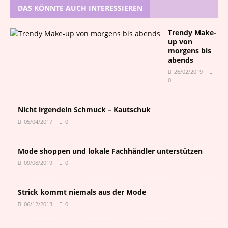
DAS KÖNNTE AUCH INTERESSIEREN
Trendy Make-
up von
morgens bis
abends
26/02/2019
0
Nicht irgendein Schmuck – Kautschuk
05/04/2017
0
Mode shoppen und lokale Fachhändler unterstützen
09/08/2019
0
Strick kommt niemals aus der Mode
06/12/2013
0