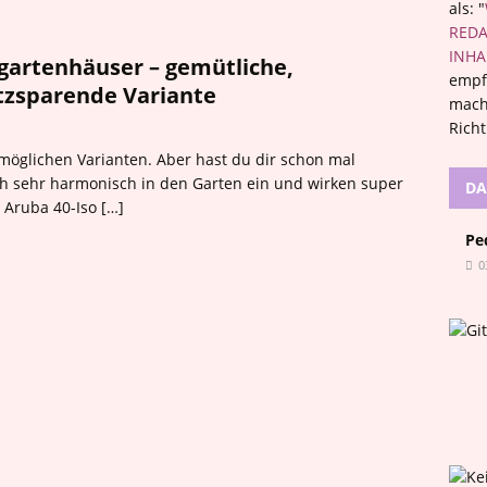
als: "
REDA
INHA
gartenhäuser – gemütliche,
empf
tzsparende Variante
mach
Rich
 möglichen Varianten. Aber hast du dir schon mal
ch sehr harmonisch in den Garten ein und wirken super
DA
s Aruba 40-Iso
[…]
Pe
0