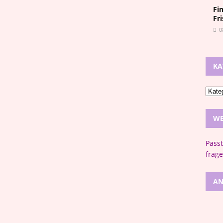
Fi
Fr
0
KA
WE
Pass
frage
AN