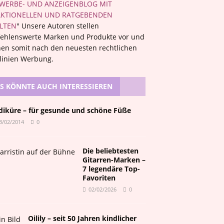
WERBE- UND ANZEIGENBLOG MIT
KTIONELLEN UND RATGEBENDEN
LTEN
" Unsere Autoren stellen
ehlenswerte Marken und Produkte vor und
en somit nach den neuesten rechtlichen
tlinien Werbung.
S KÖNNTE AUCH INTERESSIEREN
diküre – für gesunde und schöne Füße
3/02/2014
0
Die beliebtesten
Gitarren-Marken –
7 legendäre Top-
Favoriten
02/02/2026
0
Oilily – seit 50 Jahren kindlicher