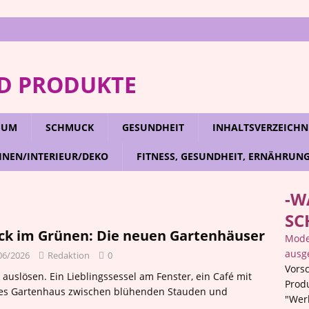
D PRODUKTE
RFUM
SCHMUCK
GESUNDHEIT
INHALTSVERZEICHN
NEN/INTERIEUR/DEKO
FITNESS, GESUNDHEIT, ERNÄHRUN
-W
SC
ck im Grünen: Die neuen Gartenhäuser
Mode,
ausg
06/2026
Redaktion
0
Vorsc
e auslösen. Ein Lieblingssessel am Fenster, ein Café mit
Prod
ines Gartenhaus zwischen blühenden Stauden und
"Wer