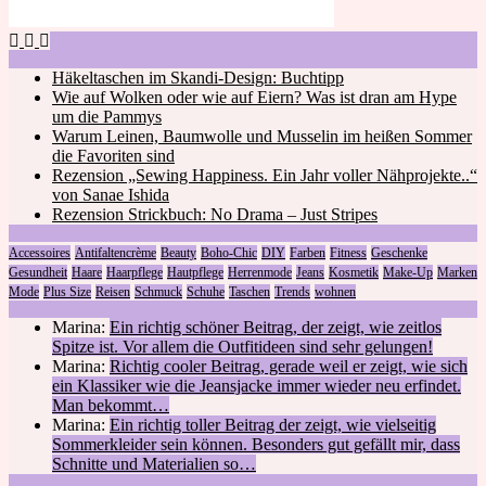
Häkeltaschen im Skandi-Design: Buchtipp
Wie auf Wolken oder wie auf Eiern? Was ist dran am Hype
um die Pammys
Warum Leinen, Baumwolle und Musselin im heißen Sommer
die Favoriten sind
Rezension „Sewing Happiness. Ein Jahr voller Nähprojekte..“
von Sanae Ishida
Rezension Strickbuch: No Drama – Just Stripes
Accessoires
Antifaltencrème
Beauty
Boho-Chic
DIY
Farben
Fitness
Geschenke
Gesundheit
Haare
Haarpflege
Hautpflege
Herrenmode
Jeans
Kosmetik
Make-Up
Marken
Mode
Plus Size
Reisen
Schmuck
Schuhe
Taschen
Trends
wohnen
Marina:
Ein richtig schöner Beitrag, der zeigt, wie zeitlos
Spitze ist. Vor allem die Outfitideen sind sehr gelungen!
Marina:
Richtig cooler Beitrag, gerade weil er zeigt, wie sich
ein Klassiker wie die Jeansjacke immer wieder neu erfindet.
Man bekommt…
Marina:
Ein richtig toller Beitrag der zeigt, wie vielseitig
Sommerkleider sein können. Besonders gut gefällt mir, dass
Schnitte und Materialien so…